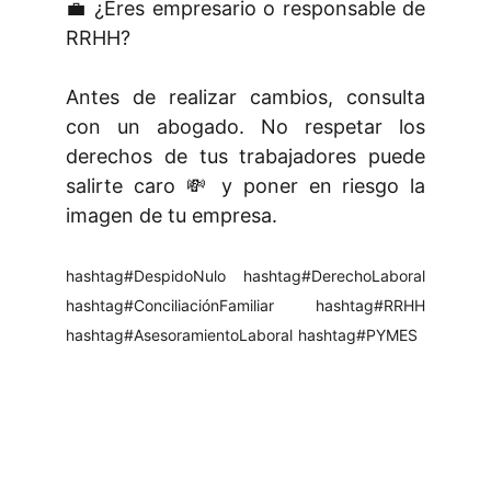
💼 ¿Eres empresario o responsable de
RRHH?
Antes de realizar cambios, consulta
con un abogado. No respetar los
derechos de tus trabajadores puede
salirte caro 💸 y poner en riesgo la
imagen de tu empresa.
hashtag#DespidoNulo
hashtag#DerechoLaboral
hashtag#ConciliaciónFamiliar
hashtag#RRHH
hashtag#AsesoramientoLaboral
hashtag#PYMES
¿Quieres estar al día en temas 
laborales? Sígueme en LinkedIn.