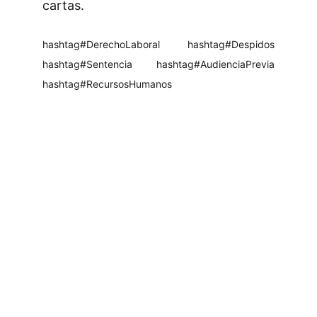
cartas.
hashtag#
DerechoLaboral
hashtag#
Despidos
hashtag#
Sentencia
hashtag#
AudienciaPrevia
hashtag#
RecursosHumanos
¿Quieres estar al día en temas 
laborales? Sígueme en LinkedIn.
En mi perfil comparto publicaciones y 
artículos sobre derecho laboral. Sígueme 
para recibir actualizaciones y acceder al 
contenido exclusivo que también 
encontrarás en el blog.