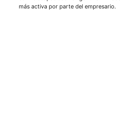
más activa por parte del empresario.
¿Quieres estar al día en temas 
laborales? Sígueme en LinkedIn.
En mi perfil comparto publicaciones y 
artículos sobre derecho laboral. Sígueme 
para recibir actualizaciones y acceder al 
contenido exclusivo que también 
encontrarás en el blog.
Aviso Legal
 - 
Política de Privacidad
 - 
Información sobre Cookies
Copyright © 2024 Óscar Ramon Nuin – todos 