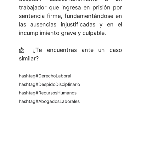
trabajador que ingresa en prisión por
sentencia firme, fundamentándose en
las ausencias injustificadas y en el
incumplimiento grave y culpable.
📩 ¿Te encuentras ante un caso
similar?
hashtag#DerechoLaboral
hashtag#DespidoDisciplinario
hashtag#RecursosHumanos
hashtag#AbogadosLaborales
¿Quieres estar al día en temas 
laborales? Sígueme en LinkedIn.