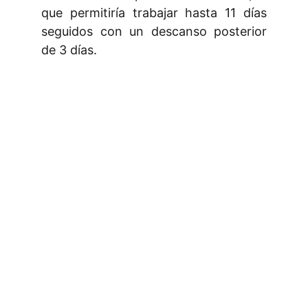
que permitiría trabajar hasta 11 días
seguidos con un descanso posterior
de 3 días.
¿Quieres estar al día en temas 
laborales? Sígueme en LinkedIn.
En mi perfil comparto publicaciones y 
artículos sobre derecho laboral. Sígueme 
para recibir actualizaciones y acceder al 
contenido exclusivo que también 
encontrarás en el blog.
Aviso Legal
 - 
Política de Privacidad
 - 